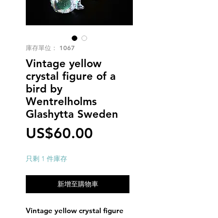
庫存單位： 1067
Vintage yellow
crystal figure of a
bird by
Wentrelholms
Glashytta Sweden
價
US$60.00
格
只剩 1 件庫存
新增至購物車
Vintage yellow crystal figure 