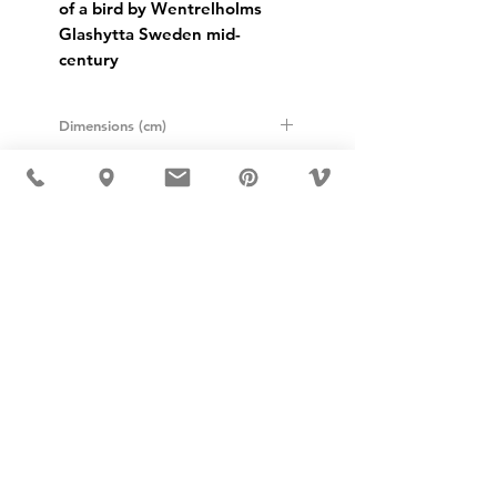
of a bird by Wentrelholms 
Glashytta Sweden mid-
century
Dimensions (cm)
Height: 6.5cm
Width: 6cm
USD ($)
MÖBLER 出现在