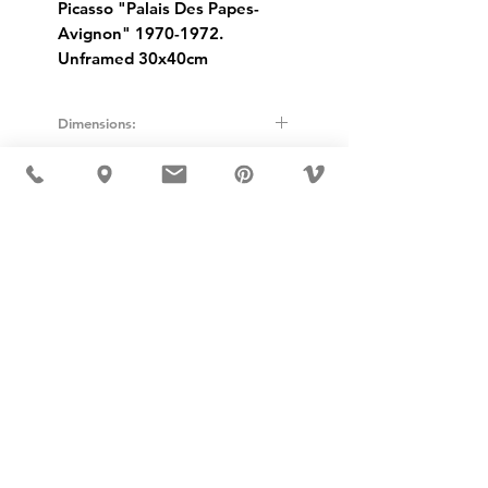
Picasso "Palais Des Papes-
Avignon" 1970-1972.
Unframed 30x40cm
Dimensions:
Height: 40cm
Width: 30cm
USD ($)
MÖBLER 出现在