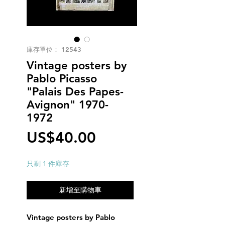
庫存單位： 12543
Vintage posters by
Pablo Picasso
"Palais Des Papes-
Avignon" 1970-
1972
價
US$40.00
格
只剩 1 件庫存
新增至購物車
Vintage posters by Pablo