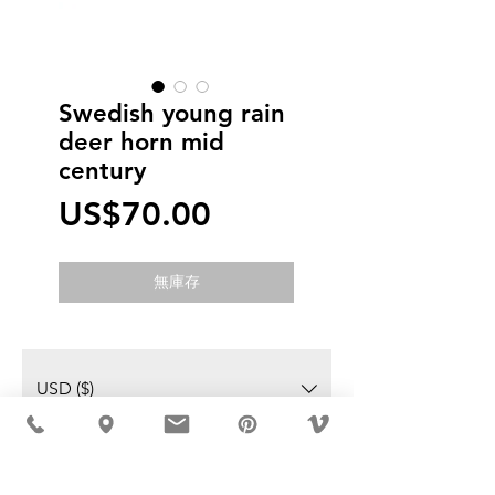
Swedish young rain
deer horn mid
century
價
US$70.00
格
無庫存
USD ($)