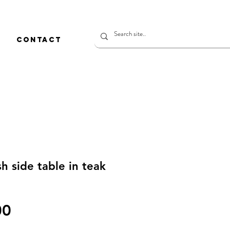
CONTACT
h side table in teak
價
00
格