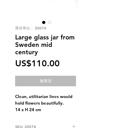
庫存單位： 20074
Large glass jar from
Sweden mid
century
價
US$110.00
格
無庫存
Clean, utilitarian lines would
hold flowers beautifully.
14 x H 24 cm
SKU: 20074