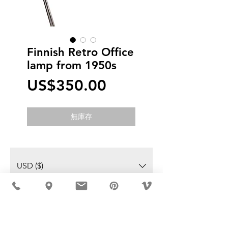
Finnish Retro Office
lamp from 1950s
價
US$350.00
格
無庫存
USD ($)