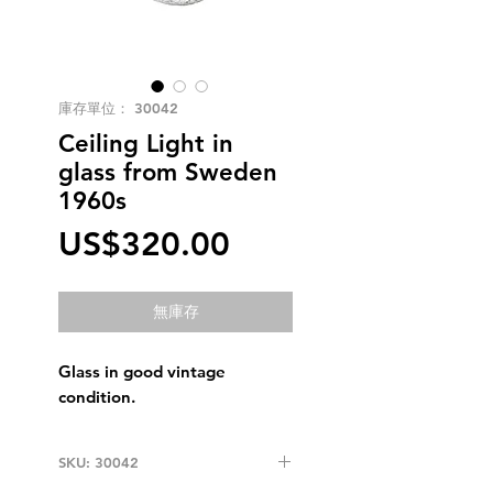
庫存單位： 30042
Ceiling Light in
glass from Sweden
1960s
價
US$320.00
格
無庫存
Glass in good vintage
condition.
SKU: 30042