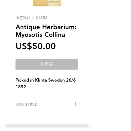
庫存單位： 21052
Antique Herbarium:
Myosotis Collina
價
US$50.00
格
無庫存
Picked in Klinta Sweden 26/6
1892
SKU: 21052