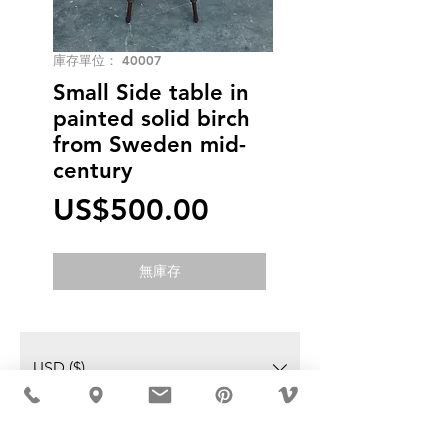
庫存單位： 40007
Small Side table in
painted solid birch
from Sweden mid-
century
價
US$500.00
格
無庫存
USD ($)