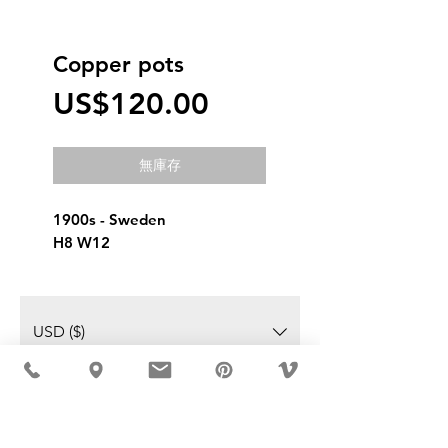
Copper pots
價
US$120.00
格
無庫存
1900s - Sweden 
H8 W12
USD ($)