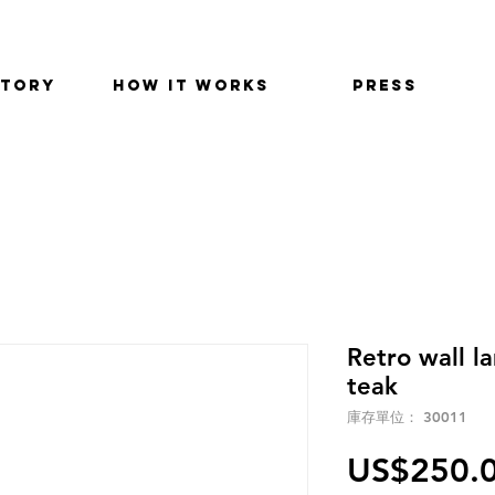
STORY
HOW IT WORKS
PRESS
Retro wall l
teak
庫存單位： 30011
US$250.