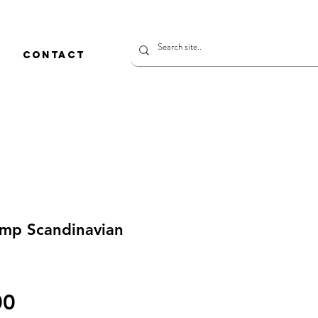
CONTACT
amp Scandinavian
價
00