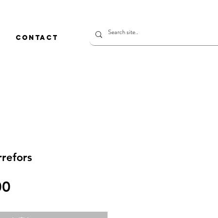
CONTACT
rrefors
價
00
格