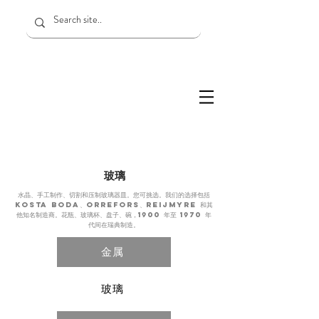
玻璃
水晶、手工制作、切割和压制玻璃器皿。您可挑选。我们的选择包括
kosta boda、orrefors、reijmyre 和其
他知名制造商。花瓶、玻璃杯、盘子、碗，1900 年至 1970 年
代间在瑞典制造。
金属
玻璃