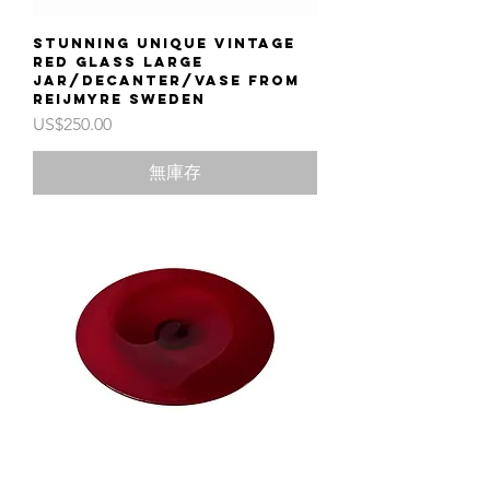
Stunning unique vintage
red glass large
jar/decanter/vase from
Reijmyre Sweden
價格
US$250.00
無庫存