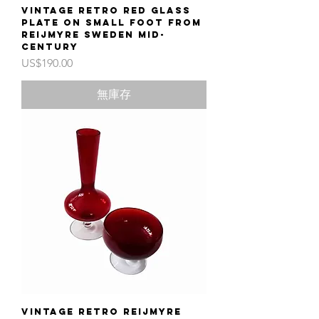
Vintage retro red glass
plate on small foot from
Reijmyre Sweden mid-
century
價格
US$190.00
無庫存
Vintage retro Reijmyre