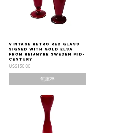
Vintage retro red glass
signed with gold Elsa
from Reijmyre Sweden mid-
century
價格
US$150.00
無庫存