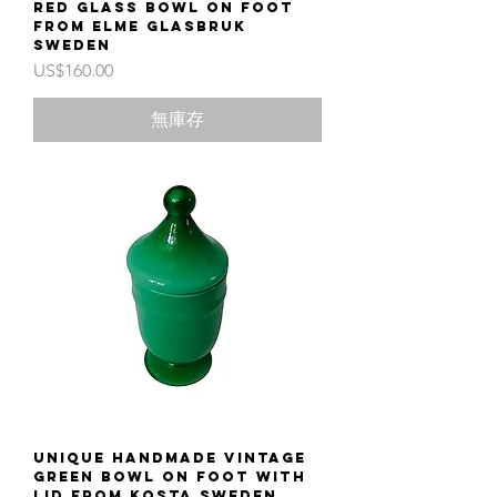
red glass bowl on foot
from Elme Glasbruk
Sweden
價格
US$160.00
無庫存
Unique handmade vintage
green bowl on foot with
lid from Kosta Sweden