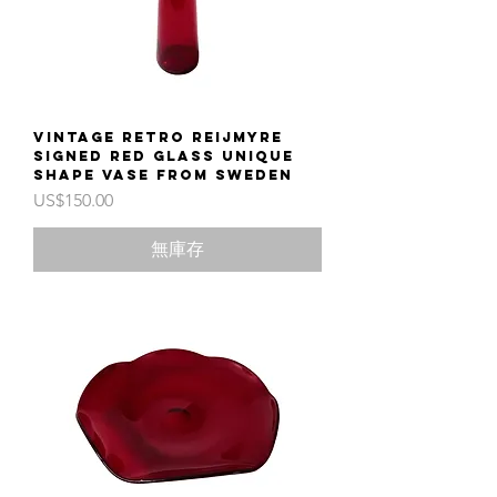
Vintage retro Reijmyre
signed red glass unique
shape vase from Sweden
價格
US$150.00
無庫存