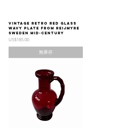
Vintage retro red glass
wavy plate from Reijmyre
Sweden mid-century
價格
US$185.00
無庫存