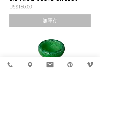
價格
US$160.00
無庫存
Vintage handmade green
vase with handle from
Kosta Sweden mid-century
價格
US$230.00