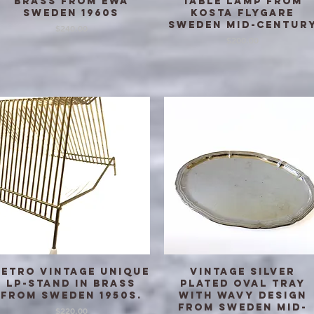
brass from Ewå
table lamp from
Sweden 1960s
Kosta Flygare
Sweden mid-centur
価格
$240.00
価格
$200.00
Retro Vintage Unique
Vintage silver
クイックビュー
クイックビュー
LP-Stand in Brass
plated oval tray
from Sweden 1950s.
with wavy design
from Sweden mid-
価格
$220.00