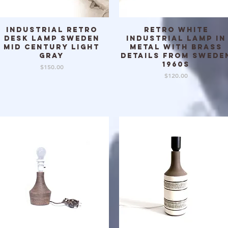
Industrial Retro
Retro white
クイックビュー
クイックビュー
Desk lamp Sweden
Industrial lamp in
mid century light
metal with brass
Gray
details from Swede
1960s
価格
$150.00
価格
$120.00