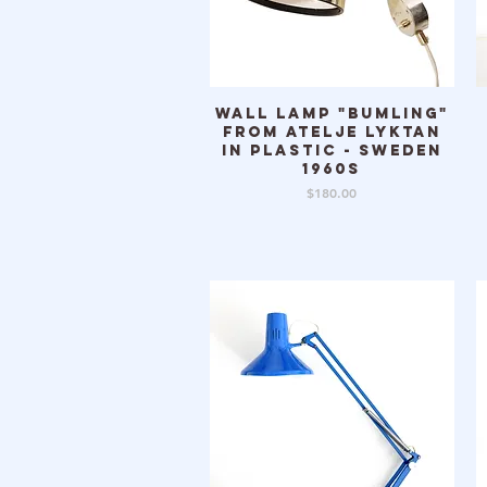
Wall lamp "Bumling"
クイックビュー
from Atelje Lyktan
in plastic - Sweden
1960s
価格
$180.00