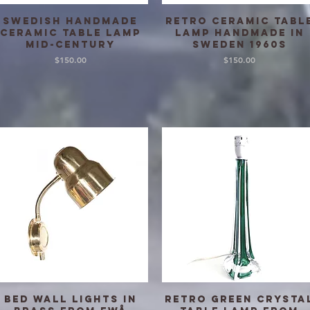
Swedish Handmade
Retro Ceramic tabl
クイックビュー
クイックビュー
Ceramic Table Lamp
lamp Handmade in
mid-century
Sweden 1960s
価格
価格
$150.00
$150.00
Bed wall lights in
Retro Green crysta
クイックビュー
クイックビュー