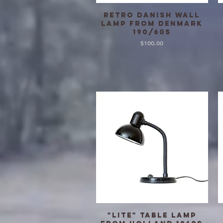
Retro Danish wall
クイックビュー
lamp from Denmark
190/60s
価格
$100.00
"Lite" Table lamp
クイックビュー