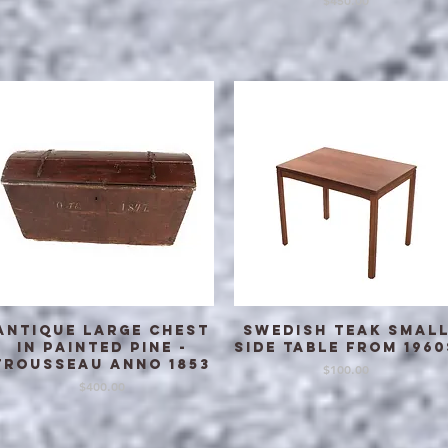
$450.00
Antique large Chest
Swedish Teak smal
クイックビュー
クイックビュー
in painted Pine -
side table from 1960
Trousseau anno 1853
価格
$100.00
価格
$400.00