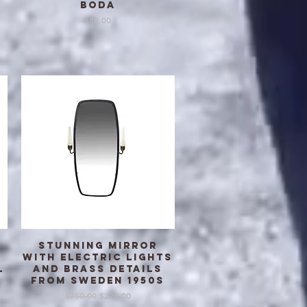
BODA
価格
$80.00
Stunning mirror
クイックビュー
with electric lights
l
and brass details
m
from Sweden 1950s
通常価格
セール価格
$750.00
$225.00