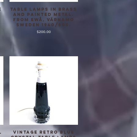
e
Table lamps in brass
クイックビュー
and painted metal.
From EWÅ, Värnamo
Sweden 1940/50s.
価格
$200.00
l
Vintage Retro Blue
クイックビュー