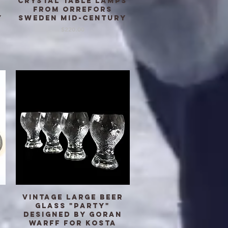
Crystal Table lamps
from Orrefors
y
Sweden mid-century
価格
$220.00
Vintage large beer
クイックビュー
glass "Party"
designed by Goran
Warff for KOSTA