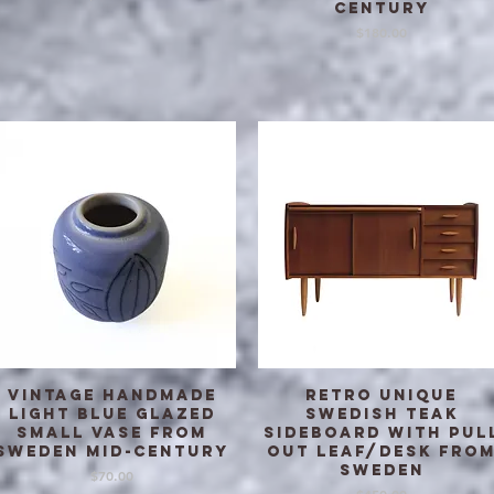
century
価格
$180.00
Vintage handmade
Retro Unique
クイックビュー
クイックビュー
light blue glazed
Swedish Teak
small vase from
Sideboard with pul
Sweden mid-century
out leaf/desk fro
Sweden
価格
$70.00
価格