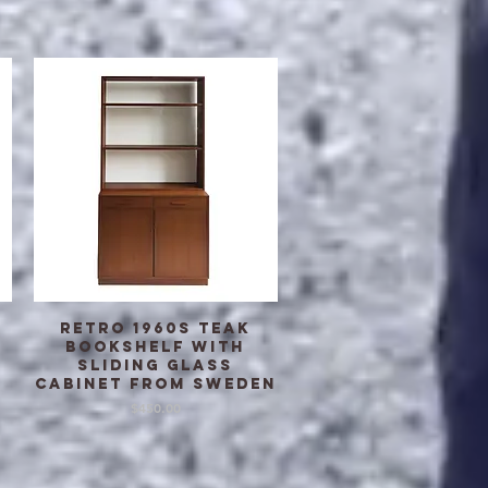
Retro 1960s teak
クイックビュー
Bookshelf with
sliding Glass
cabinet from Sweden
価格
$450.00