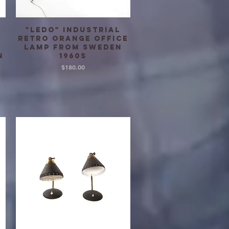
"Ledo" industrial
クイックビュー
retro orange office
lamp from Sweden
n
1960s
価格
$180.00