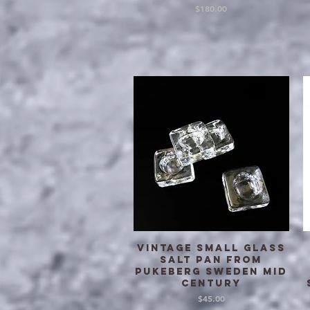
価格
$180.00
Vintage small glass
クイックビュー
salt pan from
Pukeberg Sweden mid
century
価格
$45.00