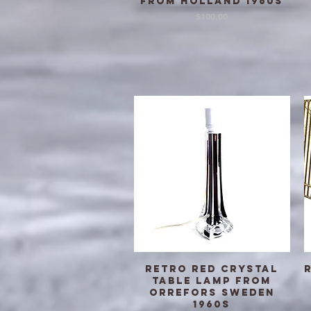
from Holland 1960s
価格
$100.00
Retro Red Crystal
クイックビュー
Table Lamp from
Orrefors Sweden
1960s