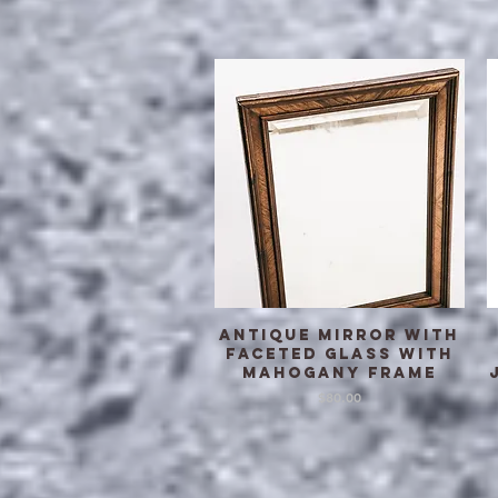
Antique Mirror with
クイックビュー
Faceted glass with
Mahogany Frame
価格
$80.00