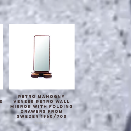
l
Retro Mahogny
クイックビュー
s
veneer retro wall
mirror with folding
drawers from
Sweden 1960/70s
価格
$200.00