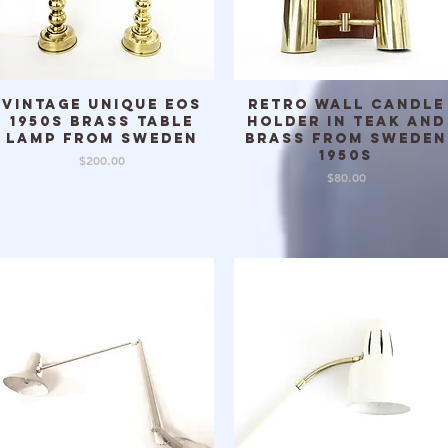
Vintage unique EOS
Retro wall candle
クイックビュー
クイックビュー
1950s Brass Table
holder in teak and
Lamp from Sweden
brass from Sweden
1950s
価格
$200.00
価格
$80.00