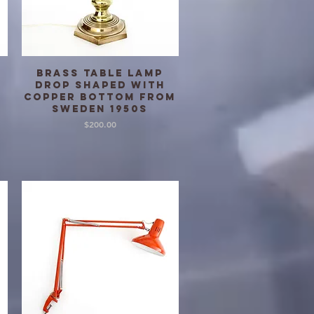
Brass table lamp
クイックビュー
drop shaped with
copper bottom from
Sweden 1950s
価格
$200.00