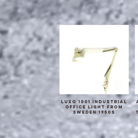
LUXO 1001 industrial
クイックビュー
office light from
Sweden 1950s
価格
$120.00