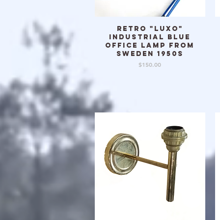
Retro "Luxo"
クイックビュー
industrial blue
office lamp from
Sweden 1950s
価格
$150.00