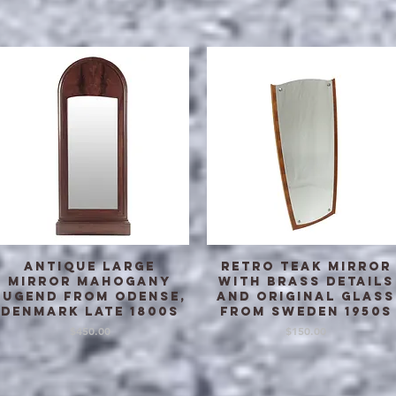
Antique Large
Retro teak mirror
クイックビュー
クイックビュー
Mirror Mahogany
with brass details
Jugend from Odense,
and original glass
Denmark late 1800s
from Sweden 1950s
価格
価格
$450.00
$150.00