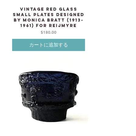
Vintage Red glass
small plates designed
by Monica Bratt (1913-
1961) for REIJMYRE
価格
$180.00
カートに追加する