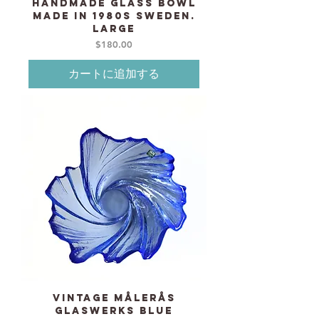
Handmade Glass bowl
made in 1980s Sweden.
Large
価格
$180.00
カートに追加する
Vintage Målerås
Glaswerks Blue