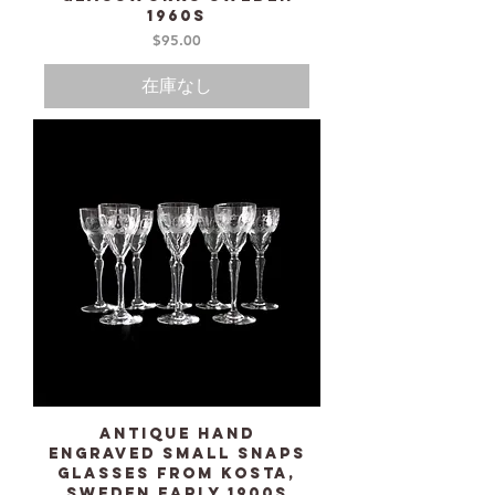
1960s
価格
$95.00
在庫なし
Antique Hand
Engraved small Snaps
Glasses from KOSTA,
Sweden early 1900s