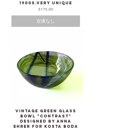
1900s.Very unique
価格
$175.00
在庫なし
Vintage Green Glass
Bowl "Contrast"
designed by Anna
Ehrer for KOSTA BODA