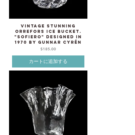
Vintage stunning
ORREFORS ice bucket.
"Sofiero" designed in
1970 by Gunnar Cyrén
価格
$185.00
カートに追加する