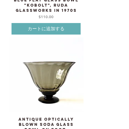
blue flat glass Bowl
"Kobolt", RUDA
Glassworks in 1970s
価格
$110.00
カートに追加する
Antique Optically
blown soda glass