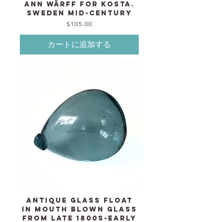
Ann Wärff for KOSTA.
Sweden mid-century
価格
$105.00
カートに追加する
Antique Glass Float
in mouth blown glass
from late 1800s-early