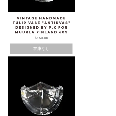
Vintage Handmade
Tulip Vase "Antikvas"
designed by P.K for
MUURLA Finland 60s
価格
$160.00
在庫なし