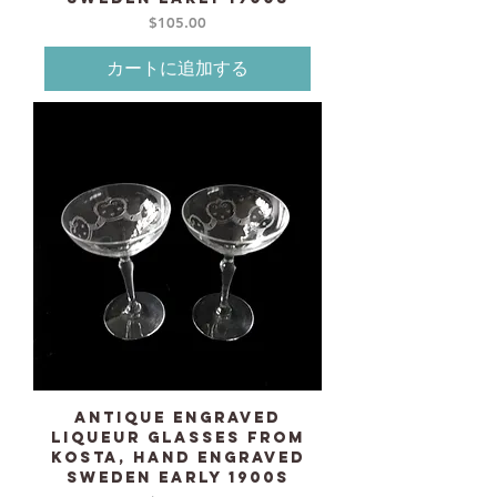
価格
$105.00
カートに追加する
Antique Engraved
liqueur Glasses from
KOSTA, Hand Engraved
Sweden early 1900s