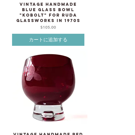
Vintage Handmade
blue glass Bowl
"Kobolt" for RUDA
Glassworks in 1970s
価格
$105.00
カートに追加する
Vintage Handmade Red