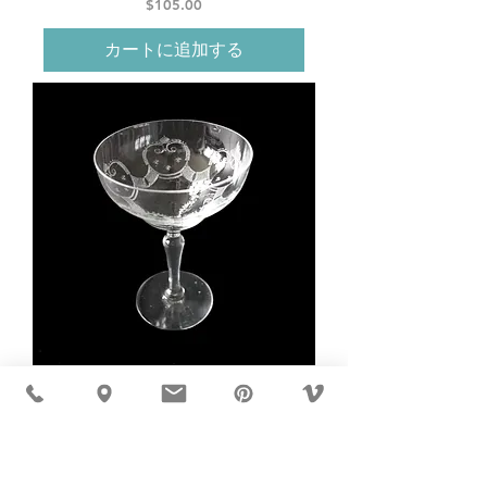
価格
$105.00
カートに追加する
Antique Hand
Engraved Port
Glasses from KOSTA,
Hand Engraved Sweden
Three Stars,