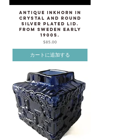
Antique Inkhorn in
crystal and round
silver plated lid.
From Sweden early
1900s.
価格
$85.00
カートに追加する