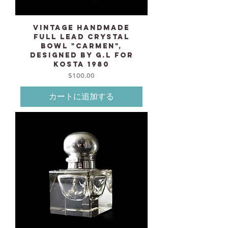
Vintage Handmade
Full lead Crystal
bowl "Carmen",
designed by G.L for
KOSTA 1980
価格
$100.00
カートに追加する