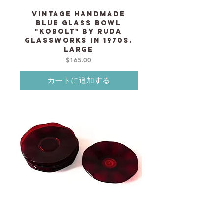
Vintage Handmade
blue glass Bowl
"Kobolt" by RUDA
Glassworks in 1970s.
Large
価格
$165.00
カートに追加する