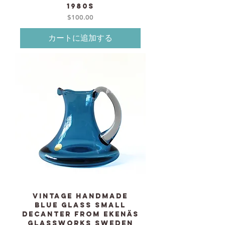
1980s
価格
$100.00
カートに追加する
Vintage Handmade
blue glass small
decanter from EKENÄS
glassworks Sweden