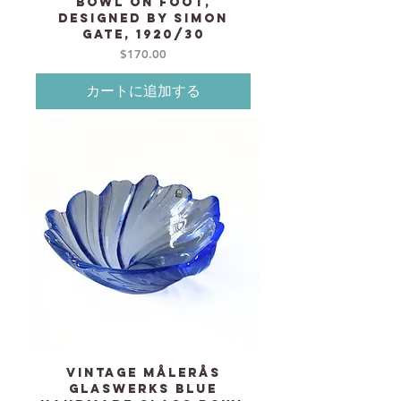
bowl on foot,
designed by Simon
Gate, 1920/30
価格
$170.00
カートに追加する
Vintage Målerås
Glaswerks Blue