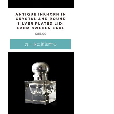
Antique Inkhorn in
crystal and round
silver plated lid.
From Sweden earl
価格
$85.00
カートに追加する