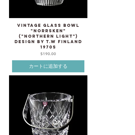
Vintage Glass Bowl
"Norrsken"
("Northern light")
design by T.W Finland
1970s
価格
$190.00
カートに追加する