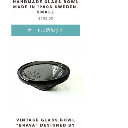
Handmade Glass bowl
made in 1980s Sweden.
Small
価格
$105.00
カートに追加する
Vintage glass bowl
"Brava" designed by