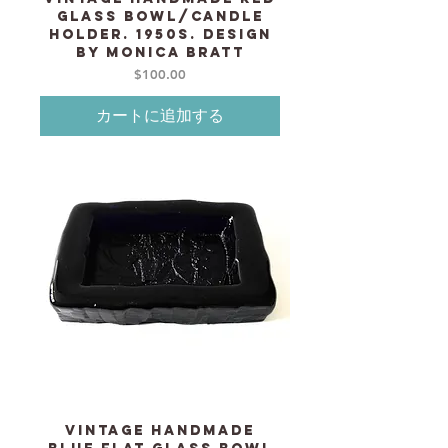
Glass bowl/candle
holder. 1950s. Design
by Monica Bratt
価格
$100.00
カートに追加する
Vintage Handmade