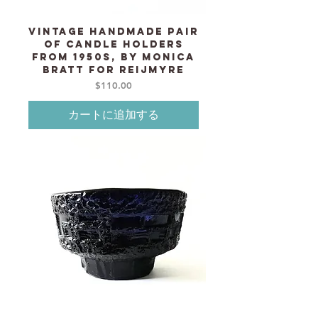
Vintage Handmade pair
of candle holders
from 1950s, by Monica
Bratt for REIJMYRE
価格
$110.00
カートに追加する