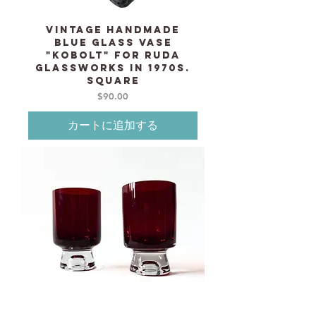
Vintage Handmade
blue glass Vase
"Kobolt" for RUDA
Glassworks in 1970s.
Square
価格
$90.00
カートに追加する