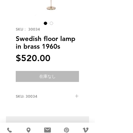
SKU： 30034
Swedish floor lamp
in brass 1960s
価
$520.00
格
在庫なし
SKU: 30034
USD ($)