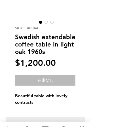
SKU： 40044
Swedish extendable
coffee table in light
oak 1960s
価
$1,200.00
格
在庫なし
Beautiful table with lovely
contrasts