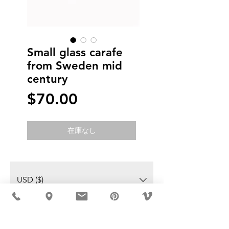
Small glass carafe
from Sweden mid
century
価
$70.00
格
在庫なし
USD ($)