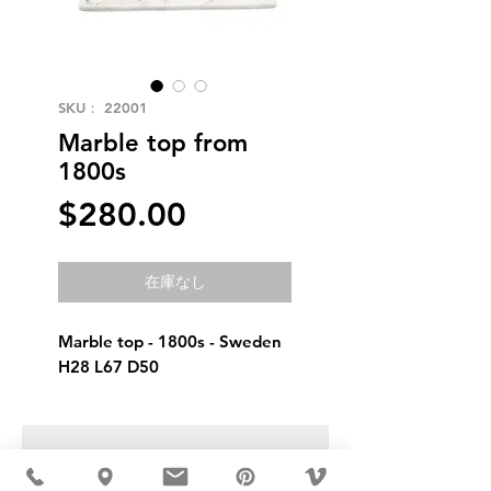
SKU： 22001
Marble top from
1800s
価
$280.00
格
在庫なし
Marble top - 1800s - Sweden 
H28 L67 D50
USD ($)