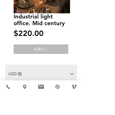
Industrial light
office. Mid century
価
$220.00
格
在庫なし
USD ($)
MÖBLER IS SEEN IN