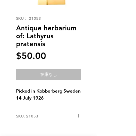
SKU： 21053
Antique herbarium
of: Lathyrus
pratensis
価
$50.00
格
在庫なし
Picked in Kobberberg Sweden
14 July 1926
SKU: 21053