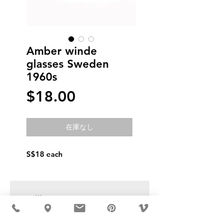
Amber winde
glasses Sweden
1960s
価
$18.00
格
在庫なし
S$18 each
USD ($)