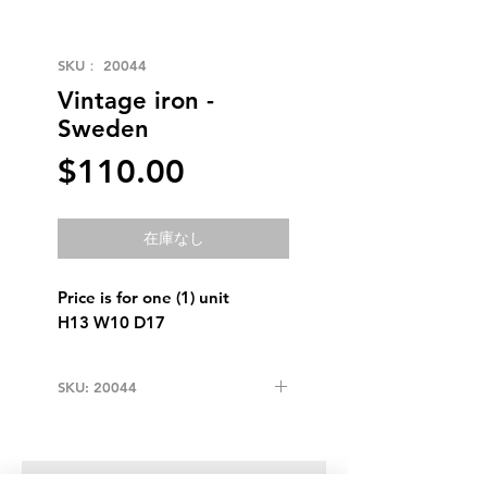
SKU： 20044
Vintage iron -
Sweden
価
$110.00
格
在庫なし
Price is for one (1) unit
H13 W10 D17
SKU: 20044