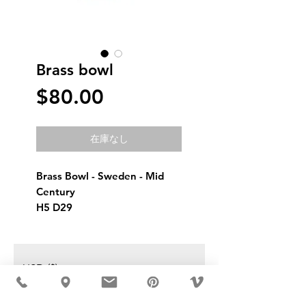
Brass bowl
価
$80.00
格
在庫なし
Brass Bowl - Sweden - Mid 
Century
H5 D29
USD ($)