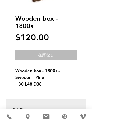
Wooden box -
1800s
価
$120.00
格
在庫なし
Wooden box - 1800s - 
Sweden - Pine
H30 L48 D38
USD ($)