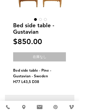
Bed side table -
Gustavian
価
$850.00
格
在庫なし
Bed side table - Pine - 
Gustavian - Sweden
H77 L43,5 D38
USD ($)